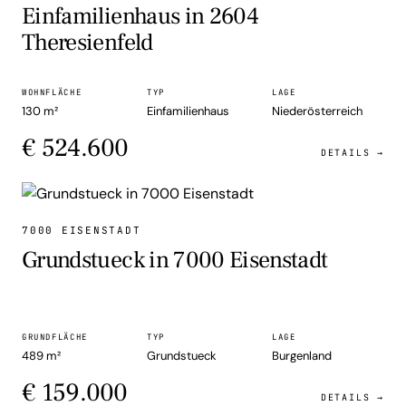
Einfamilienhaus in 2604
Theresienfeld
WOHNFLÄCHE
TYP
LAGE
130 m²
Einfamilienhaus
Niederösterreich
€ 524.600
DETAILS →
GRUNDSTUECK
7000 EISENSTADT
Grundstueck in 7000 Eisenstadt
GRUNDFLÄCHE
TYP
LAGE
489 m²
Grundstueck
Burgenland
€ 159.000
DETAILS →