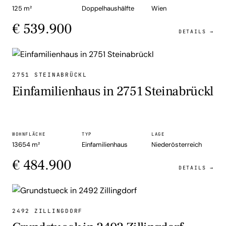
125 m²
Doppelhaushälfte
Wien
€ 539.900
DETAILS →
EINFAMILIENHAUS
2751 STEINABRÜCKL
Einfamilienhaus in 2751 Steinabrückl
WOHNFLÄCHE
TYP
LAGE
13654 m²
Einfamilienhaus
Niederösterreich
€ 484.900
DETAILS →
GRUNDSTUECK
2492 ZILLINGDORF