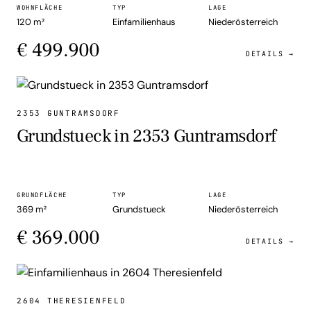
WOHNFLÄCHE
TYP
LAGE
120 m²
Einfamilienhaus
Niederösterreich
€ 499.900
DETAILS →
GRUNDSTUECK
2353 GUNTRAMSDORF
Grundstueck in 2353 Guntramsdorf
GRUNDFLÄCHE
TYP
LAGE
369 m²
Grundstueck
Niederösterreich
€ 369.000
DETAILS →
EINFAMILIENHAUS
2604 THERESIENFELD