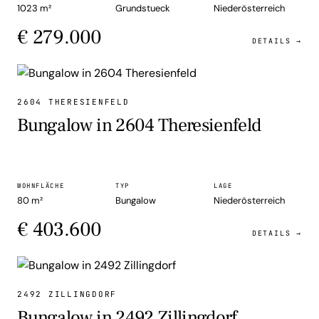
1023 m²
Grundstueck
Niederösterreich
€ 279.000
DETAILS →
BUNGALOW
2604 THERESIENFELD
Bungalow in 2604 Theresienfeld
WOHNFLÄCHE
TYP
LAGE
80 m²
Bungalow
Niederösterreich
€ 403.600
DETAILS →
BUNGALOW
2492 ZILLINGDORF
Bungalow in 2492 Zillingdorf