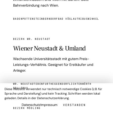
Bahnverbindung nach Wien.
BADEN
POTTENSTEIN
BERNDORF
BAD VÖSLAU
TRIBUSWINKEL
BEZIRK WR. NEUSTADT
Wiener Neustadt & Umland
Wachsende Universitätsstadt mit gutem Preis-
Leistungs-Verhältnis. Geeignet für Erstkäufer und
Anleger.
WR. NEUSTADT
EBENFURTH
EGGENDORF
LICHTENWÖRTH
SOLLENAU
Diese Website verwendet nur technisch notwendige Cookies (z.B. für
Sprache und Darstellung) und kein Tracking. Schriften werden lokal
geladen. Details in der Datenschutzerklärung.
Datenschutz
Impressum
VERSTANDEN
BEZIRK MÖDLING