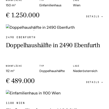
WOHNFLÄCHE
TYP
LAGE
150 m²
Einfamilienhaus
Wien
€ 1.250.000
DETAILS →
DOPPELHAUSHÄLFTE
2490 EBENFURTH
Doppelhaushälfte in 2490 Ebenfurth
WOHNFLÄCHE
TYP
LAGE
112 m²
Doppelhaushälfte
Niederösterreich
€ 489.000
DETAILS →
EINFAMILIENHAUS
1100 WIEN