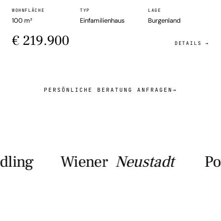
WOHNFLÄCHE
TYP
LAGE
100 m²
Einfamilienhaus
Burgenland
€ 219.900
DETAILS →
PERSÖNLICHE BERATUNG ANFRAGEN
→
ng
Wiener
Neustadt
Potte