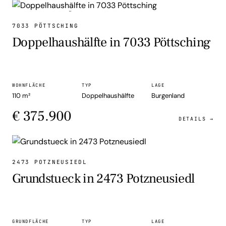
DOPPELHAUSHÄLFTE
7033 PÖTTSCHING
Doppelhaushälfte in 7033 Pöttsching
WOHNFLÄCHE
TYP
LAGE
110 m²
Doppelhaushälfte
Burgenland
€ 375.900
DETAILS →
GRUNDSTUECK
2473 POTZNEUSIEDL
Grundstueck in 2473 Potzneusiedl
GRUNDFLÄCHE
TYP
LAGE